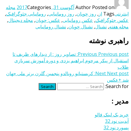
Posted on
Author
آگوست 31, 2017
Categories
مجله
اینترنتی
Tags
از
,
روز چوپان
,
روز رومانیایی
,
رومانیایی جئوگرافیک
,
عکس جئوگرافیک
,
عکس رومانیایی
,
عکس: چوپان
,
مجله دیجیتال
,
مجله هفته
,
نشنال
,
نشنال چوپان
,
نشنال رومانیایی
راهبری نوشته
Previous post:
Previous
تصاویر روز : از دیدارهای ظریف تا
استقبال از پیکر مرحوم ابراهیم یزدی و دوره آموزش سربازی
طلاب
Next post:
Next
کریستیانو رونالدو پنجمین گلزن برتر ملی جهان
شد +عکس
Search for:
Search
مدیر :
خرید بک لینک فالو
آپدیت نود 32
پسورد نود 32