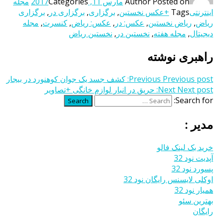
Posted on
Author
مارس 11, 2017
Categories
مجله
اینترنتی
Tags
+عکس نخستین
,
برگزاری
,
برگزاری در
,
برگزاری
ریاض
,
ریاض نخستین
,
عکس: در
,
عکس: ریاض
,
کنسرت
,
مجله
دیجیتال
,
مجله هفته
,
نخستین در
,
نخستین ریاض
راهبری نوشته
Previous post:
Previous
کشف جسد یک جوان کوهنورد در بیجار
Next post:
Next
حریق در انبار لوازم خانگی +تصاویر
Search for:
Search
مدیر :
خرید بک لینک فالو
آپدیت نود 32
پسورد نود 32
اوکلی لایسنس رایگان نود 32
همیار نود 32
بهترین سئو
رایگان