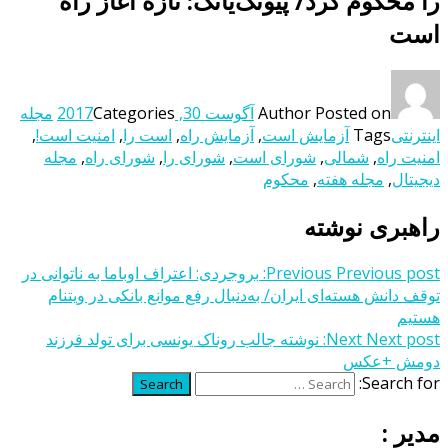
را محکوم کرد/ پیونگ‌یانگ: تازه آغاز راه
است
Posted on
Author
آگوست 30, 2017
Categories
مجله
اینترنتی
Tags
آزمایش است
,
آزمایش راه
,
است را
,
امنیت است!
,
امنیت راه
,
شمالی
,
شورای است
,
شورای را
,
شورای راه
,
مجله
دیجیتال
,
مجله هفته
,
محکوم
راهبری نوشته
Previous post:
Previous
بروجردی: اعتراف اوباما به ناتوانی در
توقف دانش هسته‌ای ایران/ به‌دنبال رفع موانع بانکی در ویتنام
هستیم
Next post:
Next
نوشته جالب روناک یونسی برای تولد فرزند
دومش +عکس
Search for:
Search
مدیر :