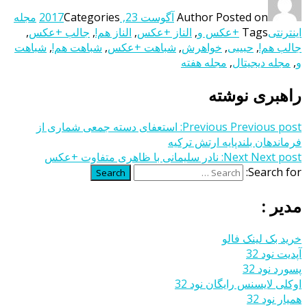
Posted on
Author
آگوست 23, 2017
Categories
مجله
اینترنتی
Tags
+عکس و
,
الناز +عکس
,
الناز هم!
,
جالب +عکس
,
جالب هم!
,
حبیبی
,
خواهرش
,
شباهت +عکس
,
شباهت هم!
,
شباهت
و
,
مجله دیجیتال
,
مجله هفته
راهبری نوشته
Previous post:
Previous
استعفای دسته جمعی شماری از
فرماندهان بلندپایه ارتش ترکیه
Next post:
Next
نادر سلیمانی با ظاهری متفاوت +عکس
Search for:
Search
مدیر :
خرید بک لینک فالو
آپدیت نود 32
پسورد نود 32
اوکلی لایسنس رایگان نود 32
همیار نود 32