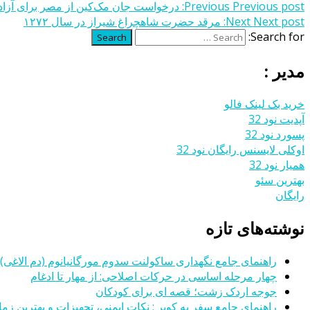
Previous post:
Previous
درخواست جان مک‌کین از مصر برای آزاد کردن ۲۰ آ
Next post:
Next
مرقد حضرت شاهچراغ شیراز در سال ۱۲۷۲
Search for:
Search
مدیر :
خرید بک لینک فالو
آپدیت نود 32
پسورد نود 32
اوکلی لایسنس رایگان نود 32
همیار نود 32
بهترین سئو
رایگان
نوشته‌های تازه
راهنمای جامع نگهداری ساکولنت سدوم مورگانیانوم (دم الاغی)
چهار مرحله اساسی در حرکات اصلاحی: از مهار تا ادغام
جوجه اردک زشت؛ قصه ای برای کودکان
راهنمای جامع سفر به کویر : نکات ایمنی، تجهیزات و بهترین زمان