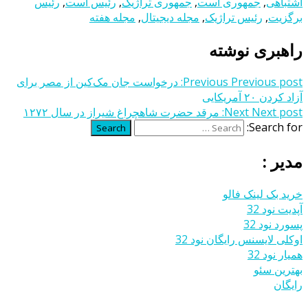
اشتباهی
,
جمهوری است
,
جمهوری تراژیک
,
رئیس است
,
رئیس
برگزیت
,
رئیس تراژیک
,
مجله دیجیتال
,
مجله هفته
راهبری نوشته
Previous post:
Previous
درخواست جان مک‌کین از مصر برای
آزاد کردن ۲۰ آمریکایی
Next post:
Next
مرقد حضرت شاهچراغ شیراز در سال ۱۲۷۲
Search for:
Search
مدیر :
خرید بک لینک فالو
آپدیت نود 32
پسورد نود 32
اوکلی لایسنس رایگان نود 32
همیار نود 32
بهترین سئو
رایگان