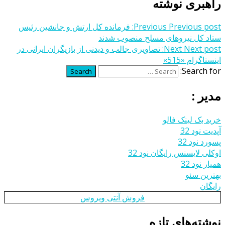
راهبری نوشته
Previous post:
Previous
فرمانده کل ارتش و جانشین رئیس
ستاد کل نیروهای مسلح منصوب شدند
Next post:
Next
تصاویری جالب و دیدنی از بازیگران ایرانی در
اینستاگرام «515»
Search for:
Search
مدیر :
خرید بک لینک فالو
آپدیت نود 32
پسورد نود 32
اوکلی لایسنس رایگان نود 32
همیار نود 32
بهترین سئو
رایگان
فروش آنتی ویروس
نوشته‌های تازه