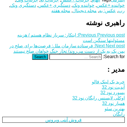
خواننده +عکس
,
خواننده ونک
,
دستگیری +عکس
,
دستگیری ونک
,
رپ
,
عکس: به
,
مجله دیجیتال
,
مجله هفته
راهبری نوشته
Previous post:
Previous
ابتکار: سرباز نظام هستم / هزینه
مسئولیت‎ها سنگین است
Next post:
Next
فرستاده سازمان ملل: فرصت‌ها برای صلح در
یمن یک به یک از دست می‌روند/ تجار جنگ خواهان صلح نیستند
Search for:
Search
مدیر :
خرید بک لینک فالو
آپدیت نود 32
پسورد نود 32
اوکلی لایسنس رایگان نود 32
همیار نود 32
بهترین سئو
رایگان
فروش آنتی ویروس