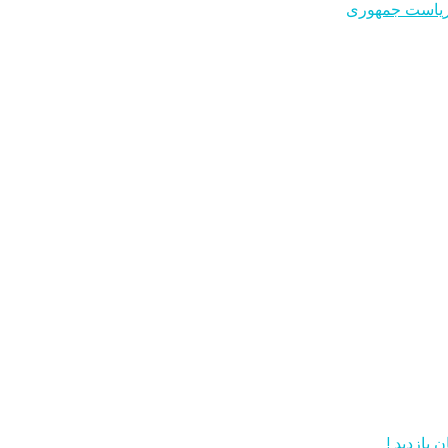
ت ریاست جمهوری
 بازدید !