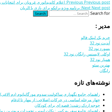
Previous post:
Previous
اعلام کاندیداتوری غرویان برای انتخابا
Next post:
Next
برنامه ویژه برانکو برای بازی با الریان
Search for:
Search
مدیر :
خرید بک لینک فالو
آپدیت نود 32
پسورد نود 32
اوکلی لایسنس رایگان نود 32
همیار نود 32
بهترین سئو
رایگان
نوشته‌های تازه
راهنمای جامع نگهداری ساکولنت سدوم مورگانیانوم (دم الاغی)
چهار مرحله اساسی در حرکات اصلاحی: از مهار تا ادغام
جوجه اردک زشت؛ قصه ای برای کودکان
راهنمای جامع سفر به کویر : نکات ایمنی، تجهیزات و بهترین زمان