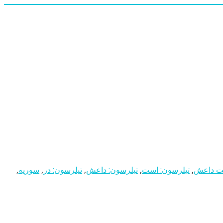
یت داعش
,
تیلرسون: است
,
تیلرسون: داعش
,
تیلرسون: در
,
سوریه
,