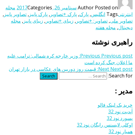
Posted on
Author
سپتامبر 26, 2017
Categories
مجله
اینترنتی
Tags
انگلیس
,
پارک
,
پارک +تصاویر
,
پارک پاییز
,
تصاویر پاییز
,
تصاویر ملی
,
تصاویر: +تصاویر
,
زیبای +تصاویر
,
زیبای پاییز
,
مجله
دیجیتال
,
مجله هفته
راهبری نوشته
Previous post:
Previous
وزیر خارجه کره شمالی: ترامپ علیه
ما اعلان جنگ کرده است
Next post:
Next
قیمت روز دوربین های عکاسی در بازار تهران
Search for:
Search
مدیر :
خرید بک لینک فالو
آپدیت نود 32
پسورد نود 32
اوکلی لایسنس رایگان نود 32
همیار نود 32