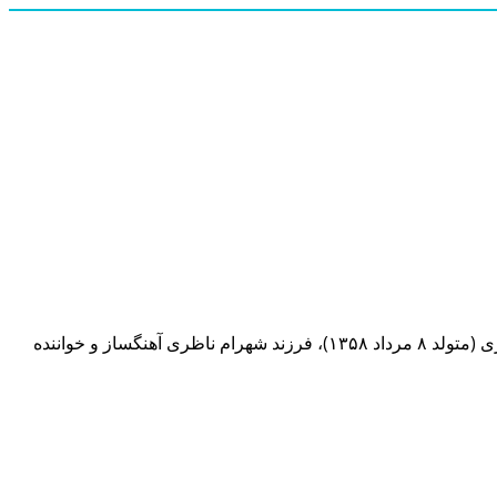
خواننده محبوب و جوان کشورمان است که فرزند استاد بزرگ شهرام ناظری می باشد و راه پدر را در خوانندگی ادامه داده است. حافظ ناظری (متولد ۸ مرداد ۱۳۵۸)، فرزند شهرام ناظری آهنگساز و خواننده