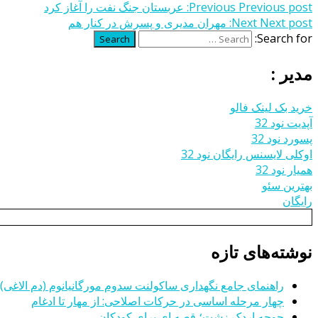
Previous post:
Previous
عربستان جنگ نفت را آغاز کرد
Next post:
Next
مهران مدیری و پسرش در کنار هم
Search for:
Search
مدیر :
خرید بک لینک فالو
آپدیت نود 32
پسورد نود 32
اوکلی لایسنس رایگان نود 32
همیار نود 32
بهترین سئو
رایگان
نوشته‌های تازه
راهنمای جامع نگهداری ساکولنت سدوم مورگانیانوم (دم الاغی)
چهار مرحله اساسی در حرکات اصلاحی: از مهار تا ادغام
جوجه اردک زشت؛ قصه ای برای کودکان