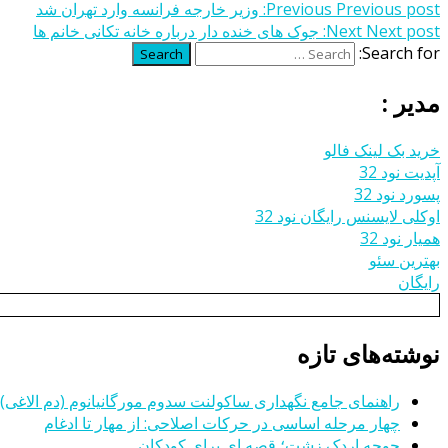
Previous post:
Previous
وزیر خارجه فرانسه وارد تهران شد
Next post:
Next
جوک های خنده دار درباره خانه تکانی خانم ها
Search for:
Search
مدیر :
خرید بک لینک فالو
آپدیت نود 32
پسورد نود 32
اوکلی لایسنس رایگان نود 32
همیار نود 32
بهترین سئو
رایگان
نوشته‌های تازه
راهنمای جامع نگهداری ساکولنت سدوم مورگانیانوم (دم الاغی)
چهار مرحله اساسی در حرکات اصلاحی: از مهار تا ادغام
جوجه اردک زشت؛ قصه ای برای کودکان