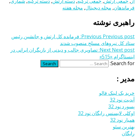
از
,
جمعی ارتش
,
جمعی ترکیه
,
دسته ارتش
,
دسته ترکیه
,
شماری
,
فرماندهان
,
مجله دیجیتال
,
مجله هفته
راهبری نوشته
Previous post:
Previous
فرمانده کل ارتش و جانشین رئیس
ستاد کل نیروهای مسلح منصوب شدند
Next post:
Next
تصاویری جالب و دیدنی از بازیگران ایرانی در
اینستاگرام «515»
Search for:
Search
مدیر :
خرید بک لینک فالو
آپدیت نود 32
پسورد نود 32
اوکلی لایسنس رایگان نود 32
همیار نود 32
بهترین سئو
رایگان