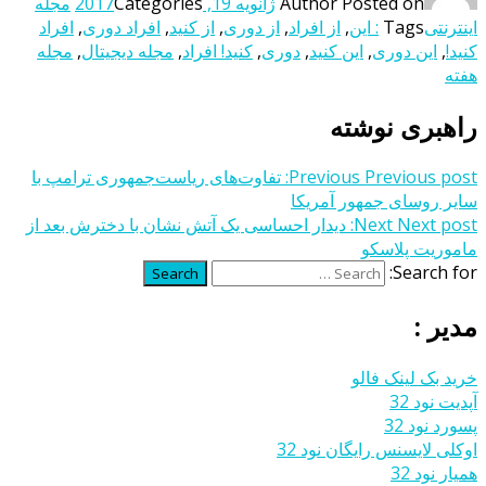
Posted on
Author
ژانویه 19, 2017
Categories
مجله
اینترنتی
Tags
: این
,
از افراد
,
از دوری
,
از کنید
,
افراد دوری
,
افراد
کنید!
,
این دوری
,
این کنید
,
دوری
,
کنید! افراد
,
مجله دیجیتال
,
مجله
هفته
راهبری نوشته
Previous post:
Previous
تفاوت‌های ریاست‌جمهوری ترامپ با
سایر روسای جمهور آمریکا
Next post:
Next
دیدار احساسی یک آتش نشان با دخترش بعد از
ماموریت پلاسکو
Search for:
Search
مدیر :
خرید بک لینک فالو
آپدیت نود 32
پسورد نود 32
اوکلی لایسنس رایگان نود 32
همیار نود 32