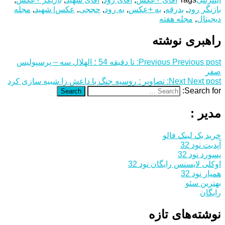
بازیگر رود
,
بدرقه
,
به +عکس
,
به رود
,
حججی
,
عکس| شهید
,
مجله
دیجیتال
,
مجله هفته
راهبری نوشته
Previous post:
Previous
تا دقیقه 54 ؛ الهلال سه – پرسپولیس
صفر
Next post:
Next
تصاویر : روسیه جنگ با داعش را شبیه سازی کرد
Search for:
Search
مدیر :
خرید بک لینک فالو
آپدیت نود 32
پسورد نود 32
اوکلی لایسنس رایگان نود 32
همیار نود 32
بهترین سئو
رایگان
نوشته‌های تازه