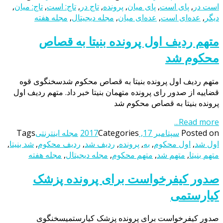
است در
,
پای است
,
پای میان
,
پرونده
,
تاج در
,
تاج: است
,
تاج: میان
,
دیگر
,
عده‌ای است
,
عده‌ای میان
,
مجله دیجیتال
,
مجله هفته
متهم ردیف اول پرونده بنیتا به قصاص
محکوم شد
متهم ردیف اول پرونده بنیتا به قصاص محکوم شدسخنگوی قوه
قضاییه از صدور رای پرونده متهمان بنیتا خبر داد. متهم ردیف اول
پرونده بنیتا به قصاص محکوم شد
Read more...
Posted on
سپتامبر 17, 2017
Categories
مجله اینترنتی
Tags
اول شد
,
اول محکوم
,
به
,
پرونده
,
ردیف شد
,
ردیف محکوم
,
شد بنیتا
,
متهم بنیتا
,
متهم شد
,
متهم محکوم
,
مجله دیجیتال
,
مجله هفته
صدور کیفرخواست برای پرونده پزشک
کیارستمی
صدور کیفرخواست برای پرونده پزشک کیارستمیسخنگوی