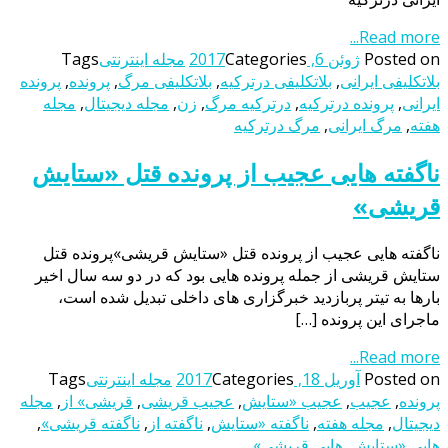
Read more...
Posted on
ژوئن 6, 2017
Categories
مجله اینترنتی
Tags
بلاتکلیفی ایرانی
,
بلاتکلیفی درترکیه
,
بلاتکلیفی مرگ
,
پرونده
,
پرونده
ایرانی
,
پرونده درترکیه
,
درترکیه مرگ
,
زن
,
مجله دیجیتال
,
مجله
هفته
,
مرگ ایرانی
,
مرگ درترکیه
ناگفته‌ هایی عجیب از پرونده قتل «ستایش
قریشی»
ناگفته‌ هایی عجیب از پرونده قتل «ستایش قریشی»پرونده قتل
ستایش قریشی از جمله پرونده هایی بود که در دو سه سال اخیر
بارها به تیتر پربازدید خبرگزاری های داخلی تبدیل شده است،
ماجرای این پرونده […]
Read more...
Posted on
آوریل 18, 2017
Categories
مجله اینترنتی
Tags
پرونده
,
عجیب
,
عجیب «ستایش
,
عجیب قریشی
,
قریشی» از
,
مجله
دیجیتال
,
مجله هفته
,
ناگفته‌ «ستایش
,
ناگفته‌ از
,
ناگفته‌ قریشی»
,
هایی «ستایش
,
هایی قریشی»