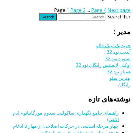
Page
1
Page
2
…
Page
4
Next page
Search for:
Search
مدیر :
خرید بک لینک فالو
آپدیت نود 32
پسورد نود 32
اوکلی لایسنس رایگان نود 32
همیار نود 32
بهترین سئو
رایگان
نوشته‌های تازه
راهنمای جامع نگهداری ساکولنت سدوم مورگانیانوم (دم
الاغی)
چهار مرحله اساسی در حرکات اصلاحی: از مهار تا ادغام
جوجه اردک زشت؛ قصه ای برای کودکان