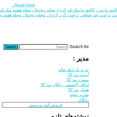
Read more...
لیفرنیا مرز
,
کالیفرنیا مکزیک
,
کرد /
,
مجله دیجیتال
,
مجله هفته
,
مکزیک 
مپ
,
ترامپ عذرخواهی
,
ترامپ کرد
,
کرد از
,
مجله دیجیتال
,
مجله هفته
,
م
Search for:
Search
مدیر :
خرید بک لینک فالو
آپدیت نود 32
پسورد نود 32
اوکلی لایسنس رایگان نود 32
همیار نود 32
بهترین سئو
رایگان
فروش آنتی ویروس
نوشته‌های تازه