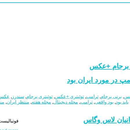
ه برجام +عکس
پ در مورد ایران بود
کس
,
برنی برجام
,
ترامپ
,
توئیتری +عکس
,
توئیتری برجام
,
سندرز
,
عکس:
باید بود
,
بود واقعی
,
ترامپ
,
مجله دیجیتال
,
مجله هفته
,
منتظر ایران
,
منت
یان لاس‌ وگاس
فوتبالیست