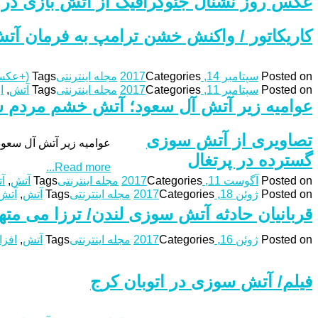
عکس روز نشنال جئوگرافیک از آتش بازی در
کاریکاتور / واکنش خشن ترامپ به فرمان آت
Posted on
سپتامبر 14, 2017
Categories
مجله اینترنتی
Tags
(+عکس
Posted on
سپتامبر 11, 2017
Categories
مجله اینترنتی
Tags
آتش
,
ا
عوامیه زیر آتش آل سعود؛ آتش خشم مردم
تصاویری از آتش سوزی
عوامیه زیر آتش آل سع
گسترده در پرتغال
Read more...
Posted on
آگوست 11, 2017
Categories
مجله اینترنتی
Tags
آتش
,
آ
Posted on
ژوئن 18, 2017
Categories
مجله اینترنتی
Tags
آتش
,
آتش 
قربانیان حادثه آتش سوزی لندن/ ترزا می مت
Posted on
ژوئن 16, 2017
Categories
مجله اینترنتی
Tags
آتش
,
افز
فیلم/ آتش سوزی در اتوبان کرج