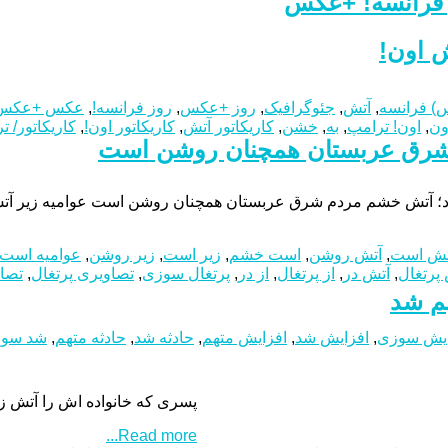
 فرانسه! +عکس
ش اون!
) فرانسه
,
آتش
,
جئوگرافیک
,
روز +عکس
,
روز فرانسه!
,
عکس +عکس
ون
,
اون! ترامپ
,
به
,
خشن
,
کاریکاتور آتش
,
کاریکاتور اون!
,
کاریکاتور/ ت
 شرق عربستان همچنان روشن است
ود؛ آتش خشم مردم شرق عربستان همچنان روشن است عوامیه زیر 
تش است
,
آتش روشن
,
است خشم
,
زیر است
,
زیر روشن
,
عوامیه است
پرتغال
,
آتش در
,
از پرتغال
,
از در
,
پرتغال سوزی
,
تصاویری پرتغال
,
تصاو
هم شد
ایش سوزی
,
افزایش شد
,
افزایش متهم
,
حادثه شد
,
حادثه متهم
,
شد سو
پسری که خانواده‌ اش را آتش زده بود، قصاص نشد!پسری جوان که حدود ۸ سال پیش
Read more...