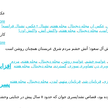
عکس
e...
,
عکس از
,
مجله دیجیتال
,
مجله هفته
,
نشنال +عکس
,
نشنال فرانسه!
رامپ
,
مجله دیجیتال
,
مجله هفته
,
واکنش آتش
,
واکنش اون!
کار
e...
آتش آل سعود؛ آتش خشم مردم شرق عربستان همچنان روشن است
,
عوامیه خشم
,
عوامیه روشن
,
مجله دیجیتال
,
مجله هفته
,
مردم
افزا
یری در
,
تصاویری سوزی
,
گسترده
,
مجله دیجیتال
,
مجله هفته
زی
,
قربانیان شد
,
قربانیان متهم
,
لندن
,
مجله دیجیتال
,
مجله هفته
پسری
 در جنایتی وحشتناک، اعضای خانواده اش را به آتش کشیده بود، با جلب رضایت از اولیای دم از اعدام […]