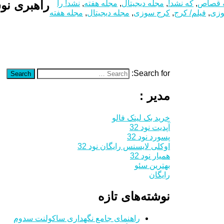
راهبری نوش
 قصاص
,
که نشد!
,
مجله دیجیتال
,
مجله هفته
,
نشد! را
وزی
,
فیلم/ کرج
,
کرج سوزی
,
مجله دیجیتال
,
مجله هفته
Search for:
Search
مدیر :
خرید بک لینک فالو
آپدیت نود 32
پسورد نود 32
اوکلی لایسنس رایگان نود 32
همیار نود 32
بهترین سئو
رایگان
نوشته‌های تازه
راهنمای جامع نگهداری ساکولنت سدوم