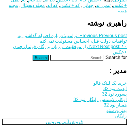
+عکس
,
تیمی اند
,
جهانی
,
که +عکس
,
که اند
,
مجله دیجیتال
,
مجله
هفته
راهبری نوشته
Previous post:
Previous
ترامپ: درباره احترام گذاشتن به
توافقات دولت قبل، احساس مسئولیت نمی‌کنم
Next post:
Next
۱۰ راز موفقیت از زبان بزرگان فوتبال جهان
+عکس
Search for:
Search
مدیر :
خرید بک لینک فالو
آپدیت نود 32
پسورد نود 32
اوکلی لایسنس رایگان نود 32
همیار نود 32
بهترین سئو
رایگان
فروش آنتی ویروس