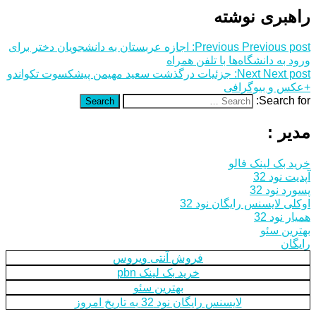
راهبری نوشته
Previous post:
Previous
اجازه عربستان به دانشجویان دختر برای
ورود به دانشگاه‌ها با تلفن همراه
Next post:
Next
جزئیات درگذشت سعید مهیمن پیشکسوت تکواندو
+عکس و بیوگرافی
Search for:
Search
مدیر :
خرید بک لینک فالو
آپدیت نود 32
پسورد نود 32
اوکلی لایسنس رایگان نود 32
همیار نود 32
بهترین سئو
رایگان
فروش آنتی ویروس
خرید بک لینک pbn
بهترین سئو
لایسنس رایگان نود 32 به تاریخ امروز