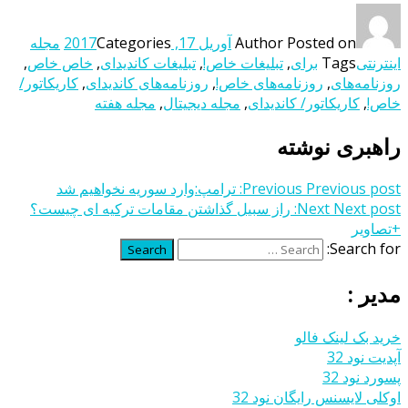
Posted on
Author
آوریل 17, 2017
Categories
مجله
اینترنتی
Tags
برای
,
تبلیغات خاص!
,
تبلیغات کاندیدای
,
خاص خاص
,
روزنامه‌های
,
روزنامه‌های خاص!
,
روزنامه‌های کاندیدای
,
کاریکاتور/
خاص!
,
کاریکاتور/ کاندیدای
,
مجله دیجیتال
,
مجله هفته
راهبری نوشته
Previous post:
Previous
ترامپ:وارد سوریه نخواهیم شد
Next post:
Next
راز سبیل گذاشتن مقامات ترکیه ای چیست؟
+تصاویر
Search for:
Search
مدیر :
خرید بک لینک فالو
آپدیت نود 32
پسورد نود 32
اوکلی لایسنس رایگان نود 32