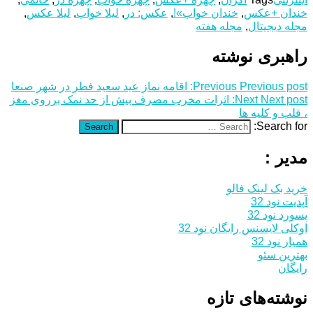
خندان +عکس
,
خندان خواب»!
,
عکس: در
,
لیلا خواب
,
لیلا عکس
,
مجله دیجیتال
,
مجله هفته
راهبری نوشته
Previous post:
Previous
اقامه نماز عید سعید فطر در شهر صنعا
Next post:
Next
اثرات مخرب مصرف بیش از حد نمک برروی مغز
، قلب و کلیه ها
Search for:
Search
مدیر :
خرید بک لینک فالو
آپدیت نود 32
پسورد نود 32
اوکلی لایسنس رایگان نود 32
همیار نود 32
بهترین سئو
رایگان
نوشته‌های تازه