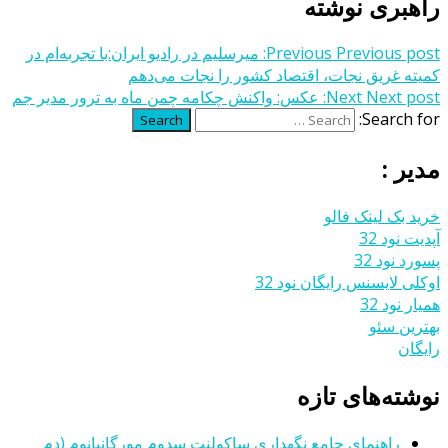
راهبری نوشته
Previous post:
Previous
میرسلیم در رادیو ایران:با تجربه‌ام در
کمیته غریق نجات، اقتصاد کشور را نجات می‌دهم
Next post:
Next
عکس: واکنش چکامه چمن ماه به ترور مدیر جم
Search for:
Search
مدیر :
خرید بک لینک فالو
آپدیت نود 32
پسورد نود 32
اوکلی لایسنس رایگان نود 32
همیار نود 32
بهترین سئو
رایگان
نوشته‌های تازه
راهنمای جامع نگهداری ساکولنت سدوم مورگانیانوم (دم