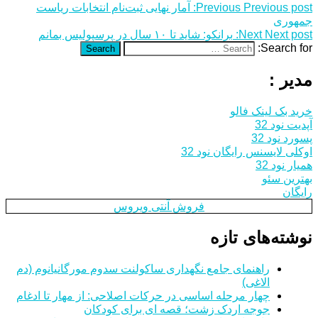
Previous post:
Previous
آمار نهایی ثبت‌نام انتخابات ریاست
جمهوری
Next post:
Next
برانکو: شاید تا ١٠ سال در پرسپولیس بمانم
Search for:
Search
مدیر :
خرید بک لینک فالو
آپدیت نود 32
پسورد نود 32
اوکلی لایسنس رایگان نود 32
همیار نود 32
بهترین سئو
رایگان
فروش آنتی ویروس
نوشته‌های تازه
راهنمای جامع نگهداری ساکولنت سدوم مورگانیانوم (دم
الاغی)
چهار مرحله اساسی در حرکات اصلاحی: از مهار تا ادغام
جوجه اردک زشت؛ قصه ای برای کودکان