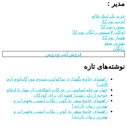
مدیر :
خرید بک لینک فالو
آپدیت نود 32
پسورد نود 32
اوکلی لایسنس رایگان نود 32
همیار نود 32
بهترین سئو
رایگان
فروش آنتی ویروس
نوشته‌های تازه
راهنمای جامع نگهداری ساکولنت سدوم مورگانیانوم (دم
الاغی)
چهار مرحله اساسی در حرکات اصلاحی: از مهار تا ادغام
جوجه اردک زشت؛ قصه ای برای کودکان
راهنمای جامع سفر به کویر : نکات ایمنی، تجهیزات و
بهترین زمان بازدید !
راهنمای جامع سفر به کویر : نکات ایمنی، تجهیزات و
بهترین زمان بازدید !