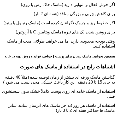
اگر جوش فعال و التهابی دارید (ماسک خاک رس یا روی)
برای کاهش چربی و بزرگی منافذ (هفته ای 2 بار)
اگر خطوط ریز و چروک نگرانتان کرده است (ماسک رتینول یا پپتید)
برای روشن شدن لک های تیره (ماسک ویتامین C یا آربوتین)
وقتی بودجه محدودی دارید اما می خواهید طولانی مدت از ماسک
استفاده کنید.
همچنین بخوانید: ماسک ریحان برای پوست | خواص، فواید و روش تهیه در خانه
اشتباهات رایج در استفاده از ماسک های صورت
گذاشتن ماسک ورقه ای بیشتر از زمان توصیه شده (مثلاً 40 دقیقه
به جای 15 تا 20 دقیقه. این کار باعث خشکی مجدد پست می شود.)
استفاده از ماسک خامه ای روی پوست کاملاً خشک بدون شستشوی
قبلی
استفاده از ماسک هر روز (به جز ماسک های آبرسان ساده، سایر
ماسک ها حداکثر هفته ای 2 تا 3 بار)