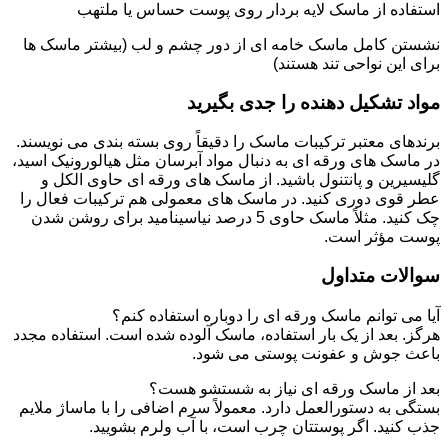
استفاده از ماسک لایه بردار روی پوست حساس یا ملتهب
نشستن کامل ماسک خامه ای از دور چشم و لب (بیشتر ماسک ها
برای این نواحی تند هستند)
مواد تشکیل دهنده را جدی بگیرید
برندهای معتبر ترکیبات ماسک را دقیقاً روی بسته بندی می نویسند.
در ماسک های ورقه ای به دنبال مواد آبرسان مثل هیالورونیک اسید،
گلیسیرین و پانتنول باشید. از ماسک های ورقه ای حاوی الکل و
عطر قوی دوری کنید. در ماسک های معمولی هم ترکیبات فعال را
چک کنید. مثلاً ماسک حاوی 5 درصد نیاسینامید برای روشن شدن
پوست مؤثر است.
سوالات متداول
آیا می توانم ماسک ورقه ای را دوباره استفاده کنم؟
هرگز. بعد از یک بار استفاده، ماسک آلوده شده است. استفاده مجدد
باعث جوش و عفونت پوستی می شود.
بعد از ماسک ورقه ای نیاز به شستشو هست؟
بستگی به دستورالعمل دارد. معمولاً سرم اضافی را با ماساژ ملایم
جذب کنید. اگر پوستتان چرب است، با آب ولرم بشویید.