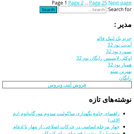
Page
1
Page
2
…
Page
25
Next page
Search for:
Search
مدیر :
خرید بک لینک فالو
آپدیت نود 32
پسورد نود 32
اوکلی لایسنس رایگان نود 32
همیار نود 32
بهترین سئو
رایگان
فروش آنتی ویروس
نوشته‌های تازه
راهنمای جامع نگهداری ساکولنت سدوم مورگانیانوم (دم
الاغی)
چهار مرحله اساسی در حرکات اصلاحی: از مهار تا ادغام
جوجه اردک زشت؛ قصه ای برای کودکان