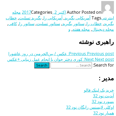
Posted on
Author
اکتبر 2, 2017
Categories
مجله
اینترنتی
Tags
آمریکایی بگیرید
,
آمریکایی را
,
بگیرید تسلیت
,
خطاب
بگیرید
,
خطاب را
,
سناتور بگیرید
,
سناتور تسلیت
,
سناتور را
,
کافی
,
مجله دیجیتال
,
مجله هفته
,
و
راهبری نوشته
Previous post:
Previous
عکس / بین‌الحرمین در روز عاشورا
Next post:
Next
کوری دختر جوان با انجام عمل زیبایی +عکس
Search for:
Search
مدیر :
خرید بک لینک فالو
آپدیت نود 32
پسورد نود 32
اوکلی لایسنس رایگان نود 32
همیار نود 32