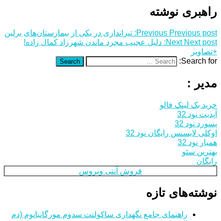
راهبری نوشته
Previous post:
Previous
تیراندازی در یکی از بیمارستان‌های برلین
Next post:
Next
دلیل عجیب مجرد ماندن شهرزاد کمال زاده!
+تصاویر
Search for:
Search
مدیر :
خرید بک لینک فالو
آپدیت نود 32
پسورد نود 32
اوکلی لایسنس رایگان نود 32
همیار نود 32
بهترین سئو
رایگان
فروش آنتی ویروس
نوشته‌های تازه
راهنمای جامع نگهداری ساکولنت سدوم مورگانیانوم (دم