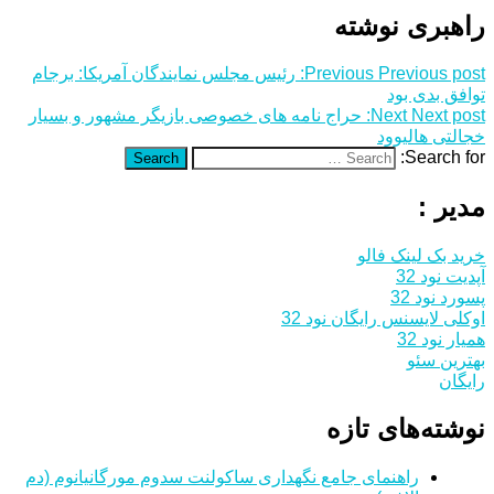
راهبری نوشته
Previous post:
Previous
رئیس مجلس نمایندگان آمریکا: برجام
توافق بدی بود
Next post:
Next
حراج نامه های خصوصی بازیگر مشهور و بسیار
خجالتی هالیوود
Search for:
Search
مدیر :
خرید بک لینک فالو
آپدیت نود 32
پسورد نود 32
اوکلی لایسنس رایگان نود 32
همیار نود 32
بهترین سئو
رایگان
نوشته‌های تازه
راهنمای جامع نگهداری ساکولنت سدوم مورگانیانوم (دم