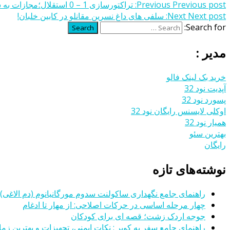
Previous post:
Previous
تراکتورسازی 1 – 0 استقلال؛مجازات به سبک قلعه نویی
Next post:
Next
سلفی های داغ نسرین مقانلو در کابین خلبان!
Search for:
Search
مدیر :
خرید بک لینک فالو
آپدیت نود 32
پسورد نود 32
اوکلی لایسنس رایگان نود 32
همیار نود 32
بهترین سئو
رایگان
نوشته‌های تازه
راهنمای جامع نگهداری ساکولنت سدوم مورگانیانوم (دم الاغی)
چهار مرحله اساسی در حرکات اصلاحی: از مهار تا ادغام
جوجه اردک زشت؛ قصه ای برای کودکان
راهنمای جامع سفر به کویر : نکات ایمنی، تجهیزات و بهترین زمان