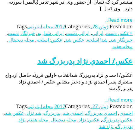
منتشر کرد که نشان از حضور وی در شهر تدمر (پالیمرا) سوریه
دارد. وی که […]
Read more...
Posted on
ژوئن 28, 2017
Categories
مجله اینترنتی
Tags
+عکس دست
,
ایرانی
,
ایرانی دست
,
ایرانی شد!
,
به
,
خبرنگار دست
,
خبرنگار شد
,
شد! اسلحه
,
عکس شد
,
عکس: اسلحه
,
مجله دیجیتال
,
مجله هفته
عکس/ احمدي نژاد پدربزرگ شد
عکس/ احمدي نژاد پدربزرگ شدانتخاب -اولين فرزند حاصل ازدواج
مشترك پسر احمدي نژاد و دختر مشايي عکس/ احمدي نژاد
پدربزرگ شد
Read more...
Posted on
ژوئن 27, 2017
Categories
مجله اینترنتی
Tags
احمدي
,
احمدي پدربزرگ
,
احمدي شد
,
پدربزرگ
,
شد نژاد
,
عکس شد
,
عکس: پدربزرگ
,
عکس: نژاد
,
مجله دیجیتال
,
مجله هفته
,
نژاد
پدربزرگ
,
نژاد شد