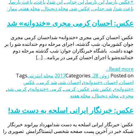
+عکس بارسا
,
این بارسا
,
این جدایی
,
این شد!
,
باعث
,
باعث بارسا
,
باعث شد!
,
شد جدایی
,
عکس شد
,
مجله دیجیتال
,
مجله هفته
,
نیمار:
عکس: احسان کرمی مجری «خندوانه» شد
عکس: احسان کرمی مجری «خندوانه» شداحسان کرمی مجری
جوان کشورمان، شب گذشته، اجرای مرحله دوم خنداننده‌ شو را بر
عهده داشت. باشگاه خبرنگاران جوان: شب گذشته مرحله دوم
خنداننده‌شو با اجرای احسان کرمی در برنامه… […]
Read more...
Posted on
ژوئن 28, 2017
Categories
مجله اینترنتی
Tags
احسان
,
احسان «خندوانه»
,
احسان شد
,
شد کرمی
,
عکس
«خندوانه»
,
عکس شد
,
عکس: کرمی
,
کرمی «خندوانه»
,
کرمی شد
,
مجری
,
مجله دیجیتال
,
مجله هفته
عکس: خبرنگار ایرانی اسلحه به دست شد!
عکس: خبرنگار ایرانی اسلحه به دست شد!مهرداد بیرانوند خبرنگار
شبکه خبر در آخرین پست صفحه شخصی اینستاگرامش تصویری را