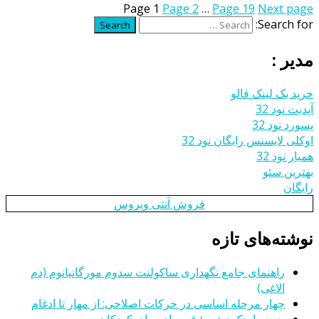
Page
1
Page
2
…
Page
19
Next page
Search for:
Search
مدیر :
خرید بک لینک فالو
آپدیت نود 32
پسورد نود 32
اوکلی لایسنس رایگان نود 32
همیار نود 32
بهترین سئو
رایگان
فروش آنتی ویروس
نوشته‌های تازه
راهنمای جامع نگهداری ساکولنت سدوم مورگانیانوم (دم
الاغی)
چهار مرحله اساسی در حرکات اصلاحی: از مهار تا ادغام
جوجه اردک زشت؛ قصه ای برای کودکان