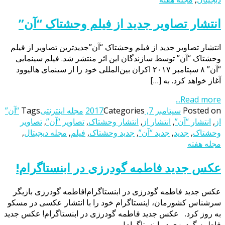
انتشار تصاویر جدید از فیلم وحشتاک “آن”
انتشار تصاویر جدید از فیلم وحشتاک “آن”جدیدترین تصاویر از فیلم
وحشتاک “آن” توسط سازندگان این اثر منتشر شد. فیلم سینمایی
“آن” ۸ سپتامبر ۲۰۱۷ اکران بین‌المللی خود را از سینمای هالیوود
آغاز خواهد کرد. به […]
Read more...
Posted on
سپتامبر 7, 2017
Categories
مجله اینترنتی
Tags
“آن”
از
,
انتشار “آن”
,
انتشار از
,
انتشار وحشتاک
,
تصاویر “آن”
,
تصاویر
وحشتاک
,
جدید
,
جدید “آن”
,
جدید وحشتاک
,
فیلم
,
مجله دیجیتال
,
مجله هفته
عکس جدید فاطمه گودرزی در ابنستاگرام!
عکس جدید فاطمه گودرزی در ابنستاگرام!فاطمه گودرزی بازیگر
سرشناس کشورمان، اینستاگرام خود را با انتشار عکسی در مسکو
به روز کرد. عکس جدید فاطمه گودرزی در ابنستاگرام! عکس جدید
فاطمه گودرزی در ابنستاگرام!