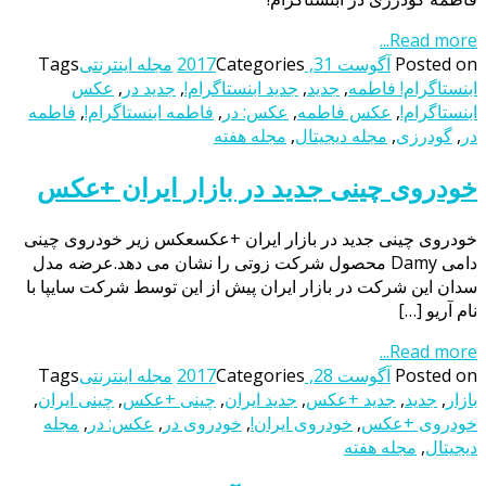
Read more...
Posted on
آگوست 31, 2017
Categories
مجله اینترنتی
Tags
ابنستاگرام! فاطمه
,
جدید
,
جدید ابنستاگرام!
,
جدید در
,
عکس
ابنستاگرام!
,
عکس فاطمه
,
عکس: در
,
فاطمه ابنستاگرام!
,
فاطمه
در
,
گودرزی
,
مجله دیجیتال
,
مجله هفته
خودروی چینی جدید در بازار ایران +عکس
خودروی چینی جدید در بازار ایران +عکسعکس زیر خودروی چینی
دامی Damy محصول شرکت زوتی را نشان می دهد.عرضه مدل
سدان این شرکت در بازار ایران پیش از این توسط شرکت سایپا با
نام آریو […]
Read more...
Posted on
آگوست 28, 2017
Categories
مجله اینترنتی
Tags
بازار
,
جدید
,
جدید +عکس
,
جدید ایران
,
چینی +عکس
,
چینی ایران
,
خودروی +عکس
,
خودروی ایران!
,
خودروی در
,
عکس: در
,
مجله
دیجیتال
,
مجله هفته