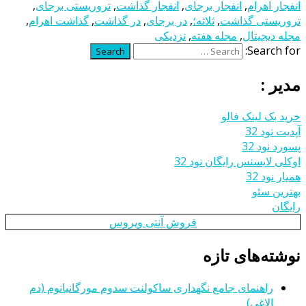
انفجار اهرام
,
انفجار برجای
,
انفجار گذاشت
,
تروریستی برجای
,
تروریستی گذاشت
,
ثلاثه؛
,
در برجای
,
در گذاشت
,
گذاشت اهرام
,
مجله دیجیتال
,
مجله هفته
,
نزدیکی
Search for:
Search
مدیر :
خرید بک لینک فالو
آپدیت نود 32
پسورد نود 32
اوکلی لایسنس رایگان نود 32
همیار نود 32
بهترین سئو
رایگان
فروش آنتی ویروس
نوشته‌های تازه
راهنمای جامع نگهداری ساکولنت سدوم مورگانیانوم (دم
الاغی)