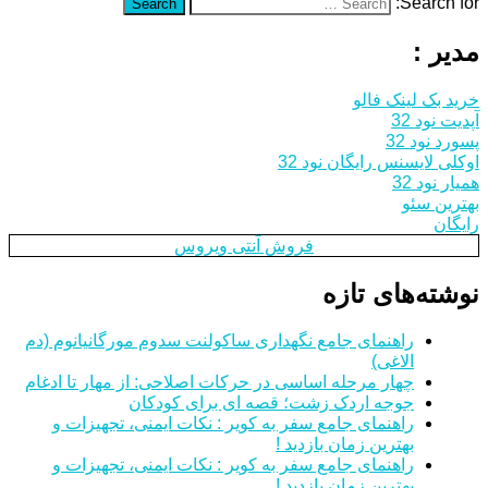
Search for:
Search
مدیر :
خرید بک لینک فالو
آپدیت نود 32
پسورد نود 32
اوکلی لایسنس رایگان نود 32
همیار نود 32
بهترین سئو
رایگان
فروش آنتی ویروس
نوشته‌های تازه
راهنمای جامع نگهداری ساکولنت سدوم مورگانیانوم (دم
الاغی)
چهار مرحله اساسی در حرکات اصلاحی: از مهار تا ادغام
جوجه اردک زشت؛ قصه ای برای کودکان
راهنمای جامع سفر به کویر : نکات ایمنی، تجهیزات و
بهترین زمان بازدید !
راهنمای جامع سفر به کویر : نکات ایمنی، تجهیزات و
بهترین زمان بازدید !