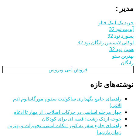
مدیر :
خرید بک لینک فالو
آپدیت نود 32
پسورد نود 32
اوکلی لایسنس رایگان نود 32
همیار نود 32
بهترین سئو
رایگان
فروش آنتی ویروس
نوشته‌های تازه
راهنمای جامع نگهداری ساکولنت سدوم مورگانیانوم (دم
الاغی)
چهار مرحله اساسی در حرکات اصلاحی: از مهار تا ادغام
جوجه اردک زشت؛ قصه ای برای کودکان
راهنمای جامع سفر به کویر : نکات ایمنی، تجهیزات و بهترین
زمان بازدید !