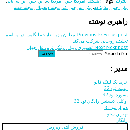
اینترنتی
Tags
: هستند
,
آمریکا چین
,
آمریکا نه
,
این چین
,
این نه
,
باید
,
پکن: چین
,
پکن: که
,
پکن: نه
,
چین که
,
مجله دیجیتال
,
مجله هفته
راهبری نوشته
Previous post:
Previous
معاون وزیر خارجه انگلیس در مراسم
تحلیف روحانی شرکت می‌کند
Next post:
Next
تصویری زیبا از رنگی ترین غار جهان
Search for:
Search
مدیر :
خرید بک لینک فالو
آپدیت نود 32
پسورد نود 32
اوکلی لایسنس رایگان نود 32
همیار نود 32
بهترین سئو
رایگان
فروش آنتی ویروس