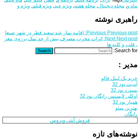
ماه و
,
مجله دیجیتال
,
مجله هفته
,
ویژه عید
,
ویژه فیلم
,
ویژه و
راهبری نوشته
Previous post:
Previous
اقامه نماز عید سعید فطر در شهر صنعا
Next post:
Next
اثرات مخرب مصرف بیش از حد نمک برروی مغز
، قلب و کلیه ها
Search for:
Search
مدیر :
خرید بک لینک فالو
آپدیت نود 32
پسورد نود 32
اوکلی لایسنس رایگان نود 32
همیار نود 32
بهترین سئو
رایگان
فروش آنتی ویروس
نوشته‌های تازه