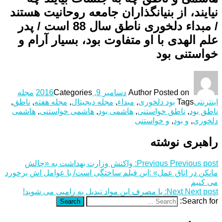
نیایند، از بنیانگذاران جامعه روحانیت هستند
/ مبداء دلخوری ناطق سال 88 است / پدر
علم الهدی با او متفاوت بود، بسیار آرام و
خواستنی بود
Posted on
Author
دسامبر 9, 2016
Categories
مجله
اینترنتی
Tags
بود دلخوری
,
مبداء
,
مجله دیجیتال
,
مجله هفته
,
ناطق
,
ناطق بود
,
ناطق خواستنی
,
هاشمی بود
,
هاشمی خواستنی
,
هاشمی
دلخوری
,
و بود
,
و خواستنی
راهبری نوشته
Previous post:
Previous
واکنش وزارت بهداشت به «چالش
مانکن در اتاق عمل» :این فیلم ساختگی است/ با عوامل اش برخورد
می کنیم
Next post:
Next
با مصرف این مواد تبدیل به زامبی می شوید!
Search for:
Search