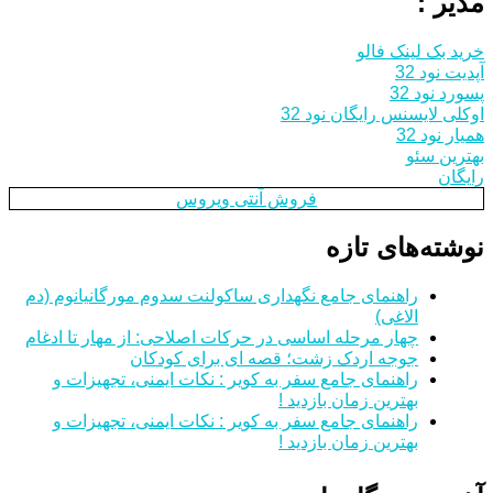
مدیر :
خرید بک لینک فالو
آپدیت نود 32
پسورد نود 32
اوکلی لایسنس رایگان نود 32
همیار نود 32
بهترین سئو
رایگان
فروش آنتی ویروس
نوشته‌های تازه
راهنمای جامع نگهداری ساکولنت سدوم مورگانیانوم (دم
الاغی)
چهار مرحله اساسی در حرکات اصلاحی: از مهار تا ادغام
جوجه اردک زشت؛ قصه ای برای کودکان
راهنمای جامع سفر به کویر : نکات ایمنی، تجهیزات و
بهترین زمان بازدید !
راهنمای جامع سفر به کویر : نکات ایمنی، تجهیزات و
بهترین زمان بازدید !