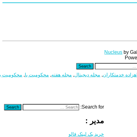
Nucleus
by Ga
Powe
Search
زاده خدمتکاران
,
مجله دیجیتال
,
مجله هفته
,
محکومیت با
,
محکومیت ب
Search for:
Search
مدیر :
خرید بک لینک فالو