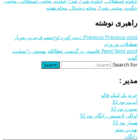
چگونه استقلالی
,
چگونه شد؟
,
شد؟ چگونه
,
مجتبی استقلالی
,
مجتبی
چگونه
,
مجتبی شد؟
,
مجله دیجیتال
,
مجله هفته
راهبری نوشته
Previous post:
Previous
ثبت‌رکورد اوج‌مصرف‌بنزین پس‌از
تعطیلات نوروزی
Next post:
Next
قاسمی درگذشت عطاالله بهمنش را تسلیت
گفت
Search for:
Search
مدیر :
خرید بک لینک فالو
آپدیت نود 32
پسورد نود 32
اوکلی لایسنس رایگان نود 32
همیار نود 32
بهترین سئو
رایگان