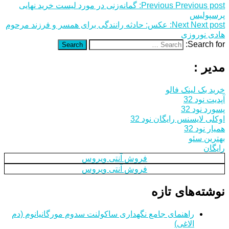
Previous post:
Previous
گمانه‌زنی در مورد لیست خرید نهایی
پرسپولیس
Next post:
Next
عکس: حادثه رانندگی برای همسر و فرزند مرحوم
هادی نوروزی
Search for:
Search
مدیر :
خرید بک لینک فالو
آپدیت نود 32
پسورد نود 32
اوکلی لایسنس رایگان نود 32
همیار نود 32
بهترین سئو
رایگان
فروش آنتی ویروس
فروش آنتی ویروس
نوشته‌های تازه
راهنمای جامع نگهداری ساکولنت سدوم مورگانیانوم (دم
الاغی)