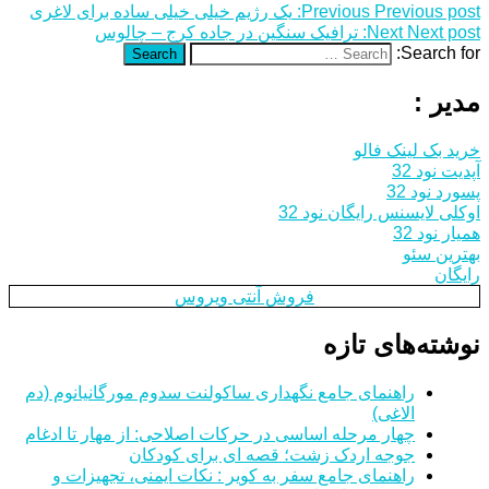
Previous post:
Previous
یک رژیم‌ خیلی خیلی ساده برای لاغری
Next post:
Next
ترافیک سنگین در جاده کرج – چالوس
Search for:
Search
مدیر :
خرید بک لینک فالو
آپدیت نود 32
پسورد نود 32
اوکلی لایسنس رایگان نود 32
همیار نود 32
بهترین سئو
رایگان
فروش آنتی ویروس
نوشته‌های تازه
راهنمای جامع نگهداری ساکولنت سدوم مورگانیانوم (دم
الاغی)
چهار مرحله اساسی در حرکات اصلاحی: از مهار تا ادغام
جوجه اردک زشت؛ قصه ای برای کودکان
راهنمای جامع سفر به کویر : نکات ایمنی، تجهیزات و