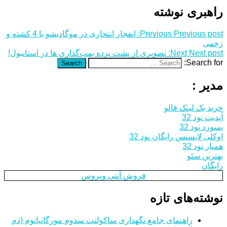
راهبری نوشته
Previous post:
Previous
انفجار انتحاری در موگادیشو با 4 کشته و
زخمی
Next post:
Next
تصویری از پشت پرده بمب‌گذاری ها در استانبول!
Search for:
Search
مدیر :
خرید بک لینک فالو
آپدیت نود 32
پسورد نود 32
اوکلی لایسنس رایگان نود 32
همیار نود 32
بهترین سئو
رایگان
فروش آنتی ویروس
نوشته‌های تازه
راهنمای جامع نگهداری ساکولنت سدوم مورگانیانوم (دم