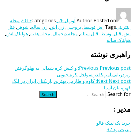
Posted on
Author
آوریل 26, 2017
Categories
مجله
اینترنتی
Tags
اش توسط
,
بروجنی
,
زن اش
,
زن ساله
,
شوهر
,
قتل
اش
,
قتل توسط
,
قتل ساله
,
مجله دیجیتال
,
مجله هفته
,
هولناک اش
,
هولناک ساله
راهبری نوشته
Previous post:
Previous
واکنش کره شمالی به پهلوگرفتن
زیردریایی آمریکا در سواحل کره جنوبی
Next post:
Next
کاوه و طارمی بهترین بازیکنان ایران در لیگ
قهرمانان آسیا
Search for:
Search
مدیر :
خرید بک لینک فالو
آپدیت نود 32