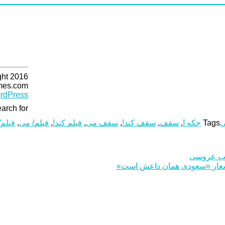
ght 2016
mes.com
rdPress
arch for:
ی
Tags
چکه !
,
سقف
,
سقف کند!
,
سقف می
,
فیلم کند!
,
فیلم/ می
,
فیلم/
شب عروسی
ا شعار «سعودی همان داعش است»