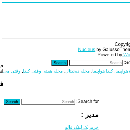
Copyri
Nucleus
by GalussoThe
Powered by
Wo
Se
Search
فی
 هواپیما
,
کند! هواپیما
,
مجله دیجیتال
,
مجله هفته
,
وقتی کند!
,
وقتی می
ات
فی
Search for:
Search
مدیر :
خرید بک لینک فالو