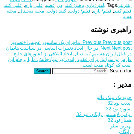
اینترنتی
Tags
باهنر: پاره
,
باهنر: کنند
,
در
,
عضو
,
علنی پاره
,
علنی کنند
,
فیلم کنند
,
فیلم/ پاره
,
فیلم/ دولت
,
کنند دولت
,
مجله دیجیتال
,
مجله
هفته
راهبری نوشته
Previous post:
Previous
ماجرای یک سانسور عجیب! +تصاویر
Next post:
Next
در حال ایجاد تغییرات اساسی در سیاست هایمان
در قبال ایران هستیم / به دنبال ایجاد ائتلافی از کشورهای خلیج
فارس و اسرائیل برای عقب راندن تهرانیم/ چالش ما با برجام این
است که کوتاه مدت است
Search for:
Search
مدیر :
خرید بک لینک فالو
آپدیت نود 32
پسورد نود 32
اوکلی لایسنس رایگان نود 32
همیار نود 32
بهترین سئو
رایگان