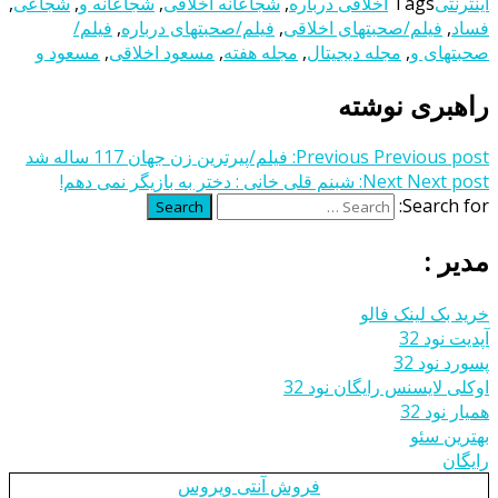
اینترنتی
Tags
اخلاقی درباره
,
شجاعانه اخلاقی
,
شجاعانه و
,
شجاعی
,
فساد
,
فیلم/صحبتهای اخلاقی
,
فیلم/صحبتهای درباره
,
فیلم/
صحبتهای و
,
مجله دیجیتال
,
مجله هفته
,
مسعود اخلاقی
,
مسعود و
راهبری نوشته
Previous post:
Previous
فیلم/پیرترین زن جهان 117 ساله شد
Next post:
Next
شبنم قلی خانی : دختر به بازیگر نمی‎ دهم!
Search for:
Search
مدیر :
خرید بک لینک فالو
آپدیت نود 32
پسورد نود 32
اوکلی لایسنس رایگان نود 32
همیار نود 32
بهترین سئو
رایگان
فروش آنتی ویروس