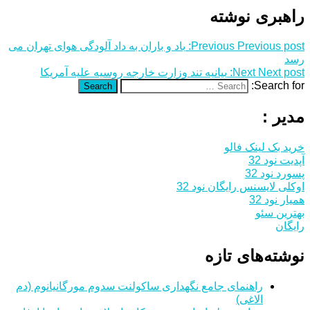
راهبری نوشته
Previous post:
Previous
باد و باران به داد آلودگی هوای تهران می
رسد
Next post:
Next
بیانیه تند وزارت خارجه روسیه علیه آمریکا
Search for:
Search
مدیر :
خرید بک لینک فالو
آپدیت نود 32
پسورد نود 32
اوکلی لایسنس رایگان نود 32
همیار نود 32
بهترین سئو
رایگان
نوشته‌های تازه
راهنمای جامع نگهداری ساکولنت سدوم مورگانیانوم (دم
الاغی)