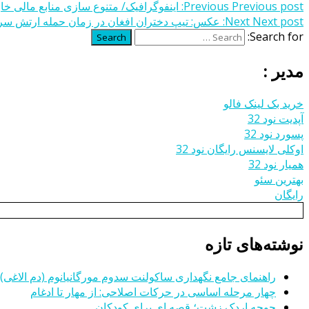
Previous post:
Previous
اینفوگرافیک/ متنوع سازی منابع مالی خ
Next post:
Next
عکس: تیپ دختران افغان در زمان حمله ارتش سر
Search for:
Search
مدیر :
خرید بک لینک فالو
آپدیت نود 32
پسورد نود 32
اوکلی لایسنس رایگان نود 32
همیار نود 32
بهترین سئو
رایگان
نوشته‌های تازه
راهنمای جامع نگهداری ساکولنت سدوم مورگانیانوم (دم الاغی)
چهار مرحله اساسی در حرکات اصلاحی: از مهار تا ادغام
جوجه اردک زشت؛ قصه ای برای کودکان