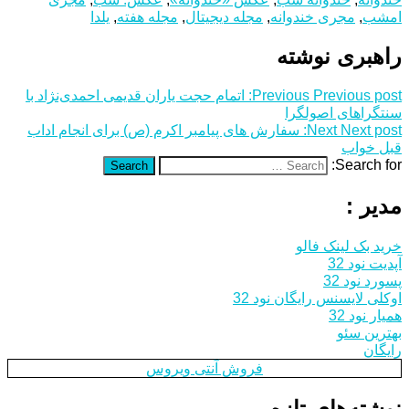
امشب
,
مجری خندوانه
,
مجله دیجیتال
,
مجله هفته
,
یلدا
راهبری نوشته
Previous post:
Previous
اتمام حجت یاران قدیمی احمدی‌نژاد با
سنت‎گراهای اصولگرا
Next post:
Next
سفارش های پیامبر اکرم (ص) برای انجام اداب
قبل خواب
Search for:
Search
مدیر :
خرید بک لینک فالو
آپدیت نود 32
پسورد نود 32
اوکلی لایسنس رایگان نود 32
همیار نود 32
بهترین سئو
رایگان
فروش آنتی ویروس
نوشته‌های تازه